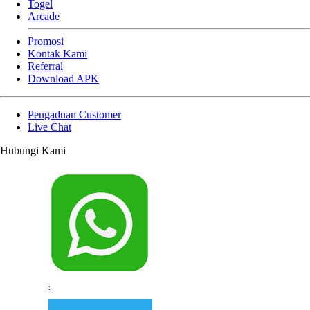
Togel
Arcade
Promosi
Kontak Kami
Referral
Download APK
Pengaduan Customer
Live Chat
Hubungi Kami
: