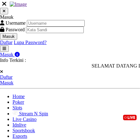
Masuk
Username
Password
Masuk
Daftar
Lupa Password?
Masuk
Info Terkini :
SELAMAT DATANG DI
Daftar
Masuk
Home
Poker
Slots
Stream N Spin
Live Casino
Idnlive
Sportsbook
Esports